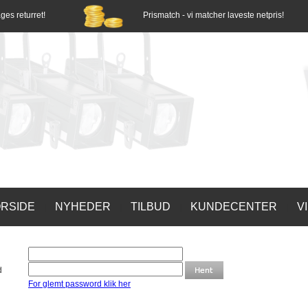
ges returret!
Prismatch - vi matcher laveste netpris!
RSIDE
NYHEDER
TILBUD
KUNDECENTER
V
|
|
|
|
rd
For glemt password klik her