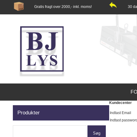
Gratis fragt over 2000,- inkl. moms!
30 da
FO
Kundecenter
Produkter
Indtast Email
Indtast passwo