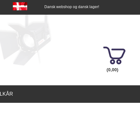
Dansk webshop og dansk lager!
(0,00)
ILKÅR