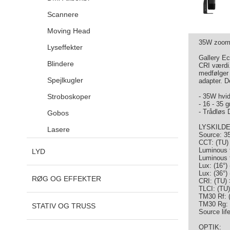
Scannere
Moving Head
35W zoom 
Lyseffekter
Gallery Ec
Blindere
CRI værdi.
medfølger 
Spejlkugler
adapter. D
Stroboskoper
- 35W hvid
- 16 - 35 
- Trådløs 
Gobos
LYSKILDE
Lasere
Source: 3
CCT: (TU) 
Luminous f
LYD
Luminous f
Lux: (16°)
Lux: (36°)
RØG OG EFFEKTER
CRI: (TU) 
TLCI: (TU)
TM30 Rf: 
TM30 Rg: 
STATIV OG TRUSS
Source lif
OPTIK: