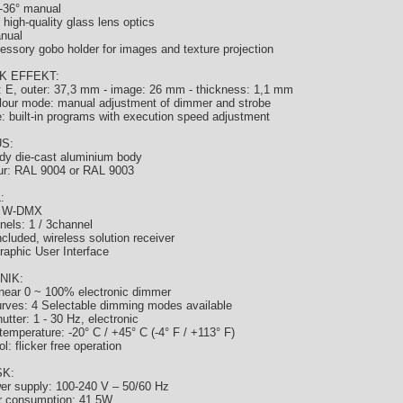
-36° manual
 high-quality glass lens optics
nual
essory gobo holder for images and texture projection
K EFFEKT:
: E, outer: 37,3 mm - image: 26 mm - thickness: 1,1 mm
lour mode: manual adjustment of dimmer and strobe
 built-in programs with execution speed adjustment
S:
dy die-cast aluminium body
ur: RAL 9004 or RAL 9003
:
: W-DMX
els: 1 / 3channel
luded, wireless solution receiver
raphic User Interface
NIK:
inear 0 ~ 100% electronic dimmer
rves: 4 Selectable dimming modes available
utter: 1 - 30 Hz, electronic
temperature: -20° C / +45° C (-4° F / +113° F)
l: flicker free operation
SK:
er supply: 100-240 V – 50/60 Hz
 consumption: 41,5W