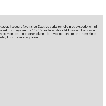
aver: Halogen, Neutral og Dagslys varianter, elle med ekseptionel høj
 lineært zoom-system fra 16 - 36 grader og 4-bladet knivsæt. Derudover
an let monteres på et strømskinne, blot ved at montere en strømskinne
er, kunstgallerier og kirker.