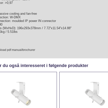
or: >0,97
assive cooling and fan-free
ection: W-DMX
nection: moulded IP power IN connector
30
s (WxHxD): 196x293x378mm / 7.72''x11.54''x14.88''
5kg / 5.51lbs
load pdf manual/brochurer
 du også interesseret i følgende produkter