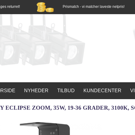
ges returret!
Prismatch - vi matcher laveste netpris!
RSIDE
NYHEDER
TILBUD
KUNDECENTER
V
|
|
|
|
 ECLIPSE ZOOM, 35W, 19-36 GRADER, 3100K, 