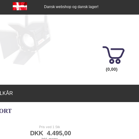
Dansk webshop og dansk lager!
(0,00)
ILKÅR
SORT
Pris ved 1 Stk
DKK
4.495,00
Inkl. moms