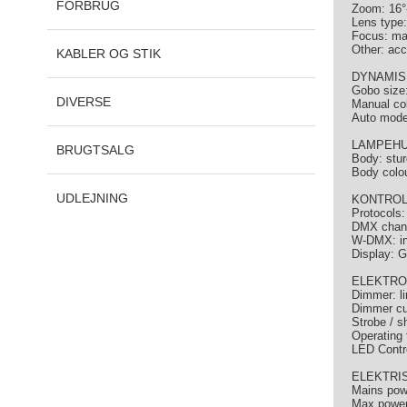
FORBRUG
Zoom: 16°
Lens type:
Focus: ma
Other: acc
KABLER OG STIK
DYNAMIS
Gobo size
DIVERSE
Manual co
Auto mode:
LAMPEHU
BRUGTSALG
Body: stur
Body colo
UDLEJNING
KONTROL
Protocols
DMX chann
W-DMX: inc
Display: G
ELEKTRO
Dimmer: l
Dimmer cu
Strobe / sh
Operating 
LED Contro
ELEKTRI
Mains pow
Max power