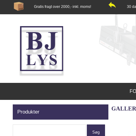
Gratis fragt over 2000,- inkl. moms!
30 da
FO
GALLERY
Produkter