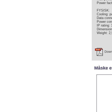
Power fact
FYSISK:
Cooling: p
Data conn
Power con
IP rating: 
Dimension
Weight: 2,
Down
Måske er