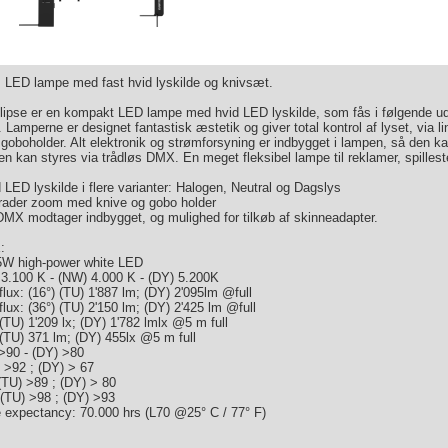
LED lampe med fast hvid lyskilde og knivsæt.
lipse er en kompakt LED lampe med hvid LED lyskilde, som fås i følgende udg
 Lamperne er designet fantastisk æstetik og giver total kontrol af lyset, via
goboholder. Alt elektronik og strømforsyning er indbygget i lampen, så den k
en kan styres via trådløs DMX. En meget fleksibel lampe til reklamer, spillested
 LED lyskilde i flere varianter: Halogen, Neutral og Dagslys
grader zoom med knive og gobo holder
DMX modtager indbygget, og mulighed for tilkøb af skinneadapter.
:
5W high-power white LED
3.100 K - (NW) 4.000 K - (DY) 5.200K
lux: (16°) (TU) 1'887 lm; (DY) 2'095lm @full
lux: (36°) (TU) 2'150 lm; (DY) 2'425 lm @full
 (TU) 1'209 lx; (DY) 1'782 lmlx @5 m full
 (TU) 371 lm; (DY) 455lx @5 m full
>90 - (DY) >80
 >92 ; (DY) > 67
(TU) >89 ; (DY) > 80
(TU) >98 ; (DY) >93
e expectancy: 70.000 hrs (L70 @25° C / 77° F)