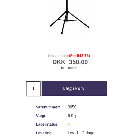
(Før
543,75
)
Pris ved 1 Stk
DKK
350,00
Inkl. moms
3950
Varenummer:
6
Kg.
Vægt:
Lagerstatus:
Lev. 1 - 2 dage
Levering: