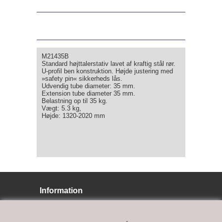
M21435B
Standard højttalerstativ lavet af kraftig stål rør.
U-profil ben konstruktion. Højde justering med
»safety pin« sikkerheds lås.
Udvendig tube diameter: 35 mm.
Extension tube diameter 35 mm.
Belastning op til 35 kg.
Vægt: 5.3 kg,
Højde: 1320-2020 mm
Information
BJ LYS
Bøffelkobbelvej 9