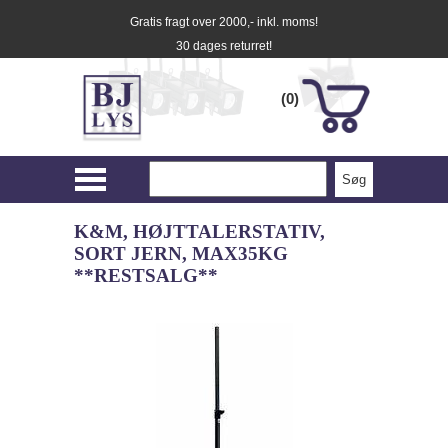
Gratis fragt over 2000,- inkl. moms!
30 dages returret!
(0)
K&M, HØJTTALERSTATIV,
SORT JERN, MAX35KG
**RESTSALG**