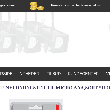
ges returret!
Prismatch - vi matcher laveste netpris!
RSIDE
NYHEDER
TILBUD
KUNDECENTER
V
|
|
|
|
TE NYLONHYLSTER TIL MICRO AAA,SORT *UD