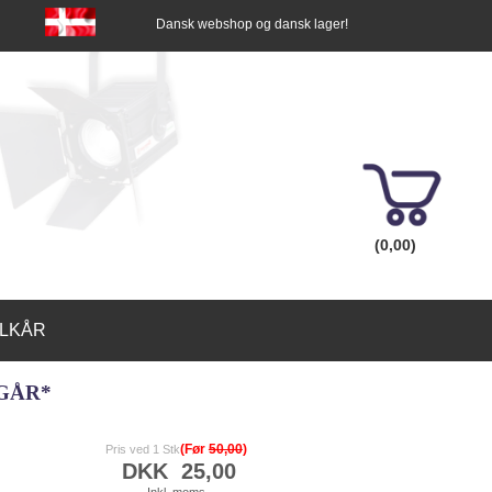
Dansk webshop og dansk lager!
(0,00)
ILKÅR
GÅR*
(Før
50,00
)
Pris ved 1 Stk
DKK
25,00
Inkl. moms