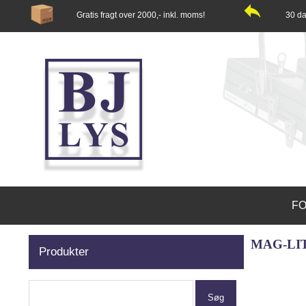
Gratis fragt over 2000,- inkl. moms!
30 da
FO
MAG-LI
Produkter