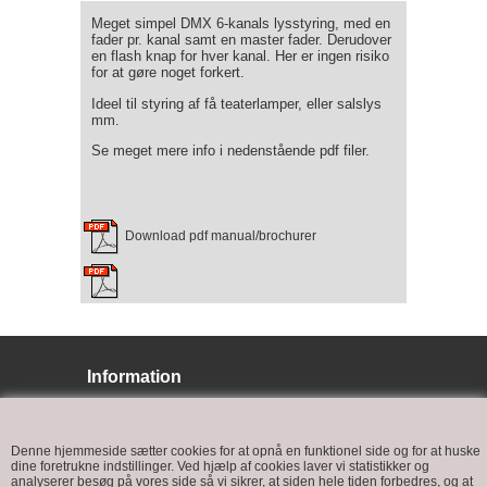
Meget simpel DMX 6-kanals lysstyring, med en
fader pr. kanal samt en master fader. Derudover
en flash knap for hver kanal. Her er ingen risiko
for at gøre noget forkert.
Ideel til styring af få teaterlamper, eller salslys
mm.
Se meget mere info i nedenstående pdf filer.
Download pdf manual/brochurer
Information
BJ LYS
Bøffelkobbelvej 9
Denne hjemmeside sætter cookies for at opnå en funktionel side og for at huske
6400 Sønderborg
dine foretrukne indstillinger. Ved hjælp af cookies laver vi statistikker og
analyserer besøg på vores side så vi sikrer, at siden hele tiden forbedres, og at