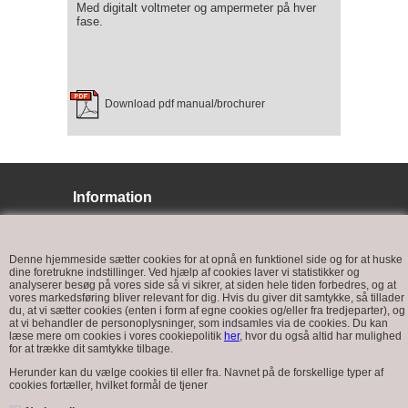
Med digitalt voltmeter og ampermeter på hver
fase.
Download pdf manual/brochurer
Information
BJ LYS
Bøffelkobbelvej 9
Denne hjemmeside sætter cookies for at opnå en funktionel side og for at huske
6400 Sønderborg
dine foretrukne indstillinger. Ved hjælp af cookies laver vi statistikker og
analyserer besøg på vores side så vi sikrer, at siden hele tiden forbedres, og at
vores markedsføring bliver relevant for dig. Hvis du giver dit samtykke, så tillader
du, at vi sætter cookies (enten i form af egne cookies og/eller fra tredjeparter), og
at vi behandler de personoplysninger, som indsamles via de cookies. Du kan
læse mere om cookies i vores cookiepolitik
her
, hvor du også altid har mulighed
for at trække dit samtykke tilbage.
Kundeservice
Herunder kan du vælge cookies til eller fra. Navnet på de forskellige typer af
cookies fortæller, hvilket formål de tjener
Tlf.: +45 7448 5258