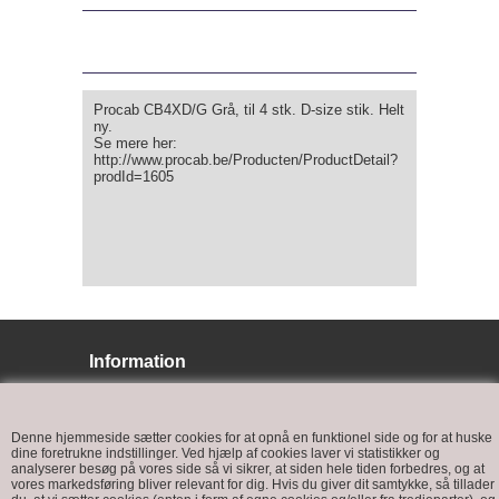
Procab CB4XD/G Grå, til 4 stk. D-size stik. Helt
ny.
Se mere her:
http://www.procab.be/Producten/ProductDetail?
prodId=1605
Information
BJ LYS
Bøffelkobbelvej 9
Denne hjemmeside sætter cookies for at opnå en funktionel side og for at huske
6400 Sønderborg
dine foretrukne indstillinger. Ved hjælp af cookies laver vi statistikker og
analyserer besøg på vores side så vi sikrer, at siden hele tiden forbedres, og at
vores markedsføring bliver relevant for dig. Hvis du giver dit samtykke, så tillader