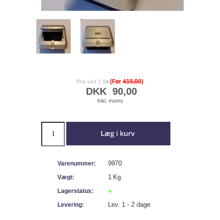
(Før
415,00
)
Pris ved 1 Stk
DKK
90,00
Inkl. moms
9970
Varenummer:
1
Kg.
Vægt:
Lagerstatus:
Lev. 1 - 2 dage
Levering: