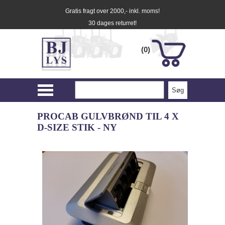
Gratis fragt over 2000,- inkl. moms!
30 dages returret!
(0)
PROCAB GULVBRØND TIL 4 X
D-SIZE STIK - NY