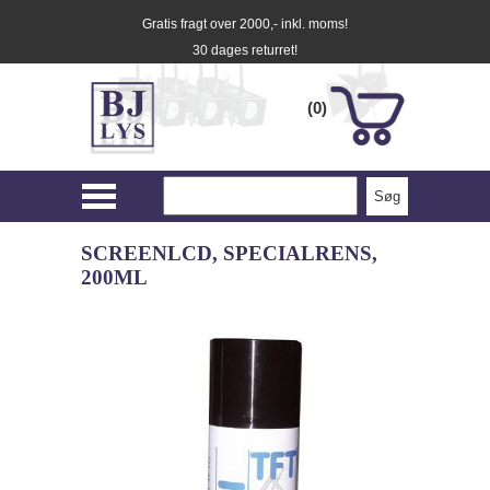
Gratis fragt over 2000,- inkl. moms!
30 dages returret!
(0)
SCREENLCD, SPECIALRENS,
200ML