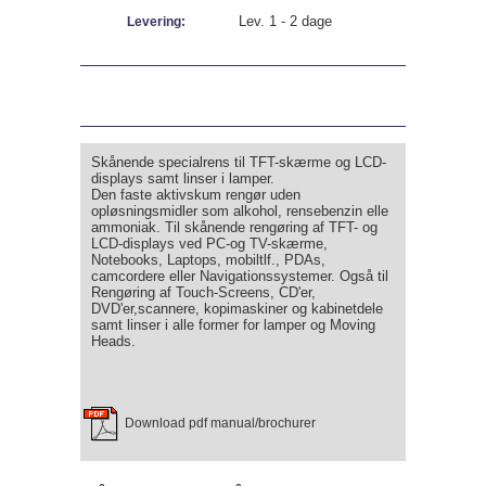
Lev. 1 - 2 dage
Levering:
Skånende specialrens til TFT-skærme og LCD-
displays samt linser i lamper.
Den faste aktivskum rengør uden
opløsningsmidler som alkohol, rensebenzin elle
ammoniak. Til skånende rengøring af TFT- og
LCD-displays ved PC-og TV-skærme,
Notebooks, Laptops, mobiltlf., PDAs,
camcordere eller Navigationssystemer. Også til
Rengøring af Touch-Screens, CD'er,
DVD'er,scannere, kopimaskiner og kabinetdele
samt linser i alle former for lamper og Moving
Heads.
Download pdf manual/brochurer