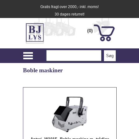
Gratis fragt over 2000,- inkl. moms!
30 dages returret!
(0)
Boble maskiner