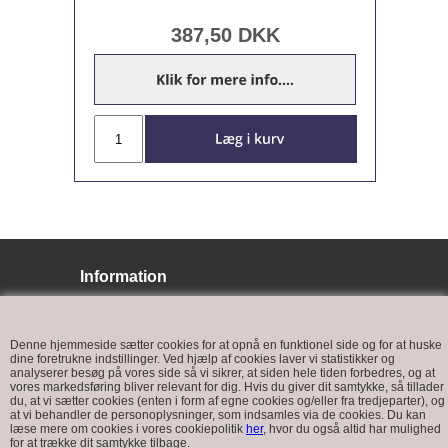
387,50
DKK
Information
BJ LYS
Bøffelkobbelvej 9
Denne hjemmeside sætter cookies for at opnå en funktionel side og for at huske
6400 Sønderborg
dine foretrukne indstillinger. Ved hjælp af cookies laver vi statistikker og
analyserer besøg på vores side så vi sikrer, at siden hele tiden forbedres, og at
vores markedsføring bliver relevant for dig. Hvis du giver dit samtykke, så tillader
du, at vi sætter cookies (enten i form af egne cookies og/eller fra tredjeparter), og
at vi behandler de personoplysninger, som indsamles via de cookies. Du kan
læse mere om cookies i vores cookiepolitik
her
, hvor du også altid har mulighed
for at trække dit samtykke tilbage.