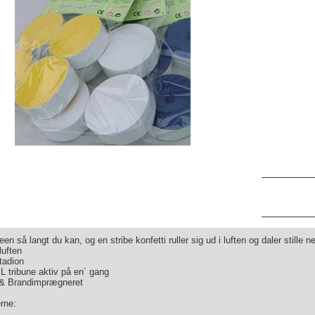
en så langt du kan, og en stribe konfetti ruller sig ud i luften og daler stille n
luften
stadion
 tribune aktiv på en´ gang
 & Brandimprægneret
erne: