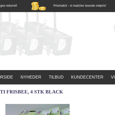
ges returret!
Prismatch - vi matcher laveste netpris!
RSIDE
NYHEDER
TILBUD
KUNDECENTER
V
|
|
|
|
I FRISBEE, 4 STK BLACK