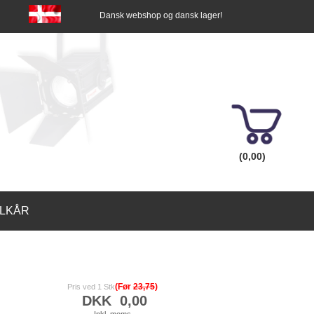
Dansk webshop og dansk lager!
(0,00)
ILKÅR
(Før
23,75
)
Pris ved 1 Stk
DKK
0,00
Inkl. moms