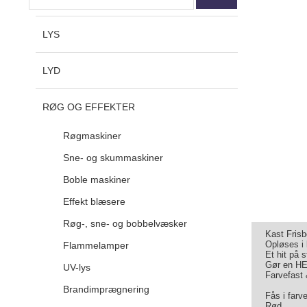
LYS
LYD
RØG OG EFFEKTER
Røgmaskiner
Sne- og skummaskiner
Boble maskiner
Effekt blæsere
Røg-, sne- og bobbelvæsker
Kast Frisbe
Opløses i 
Flammelamper
Et hit på 
Gør en HEL
UV-lys
Farvefast
Brandimprægnering
Fås i farv
Rød