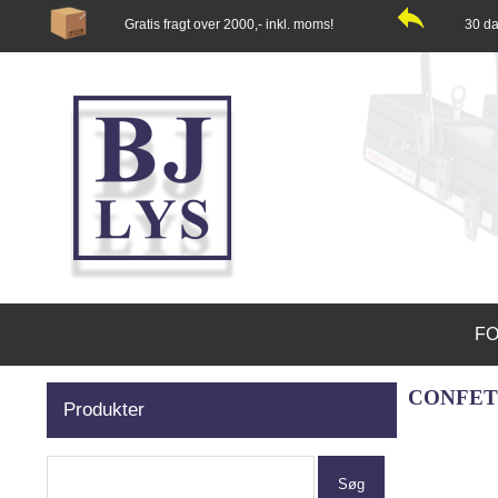
Gratis fragt over 2000,- inkl. moms!
30 da
FO
CONFETT
Produkter