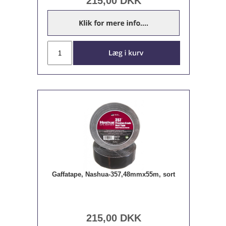
215,00
DKK
Gaffatape, Nashua-357,48mmx55m, sort
215,00
DKK