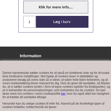
Information
BJ LYS
Bøffelkobbelvej 9
Denne hjemmeside sætter cookies for at opnå en funktionel side og for at huske
6400 Sønderborg
dine foretrukne indstillinger. Ved hjælp af cookies laver vi statistikker og
analyserer besøg på vores side så vi sikrer, at siden hele tiden forbedres, og at
vores markedsføring bliver relevant for dig. Hvis du giver dit samtykke, så tillader
du, at vi sætter cookies (enten i form af egne cookies og/eller fra tredjeparter), og
at vi behandler de personoplysninger, som indsamles via de cookies. Du kan
læse mere om cookies i vores cookiepolitik
her
, hvor du også altid har mulighed
for at trække dit samtykke tilbage.
Kundeservice
Herunder kan du vælge cookies til eller fra. Navnet på de forskellige typer af
cookies fortæller, hvilket formål de tjener
Tlf.: +45 7448 5258