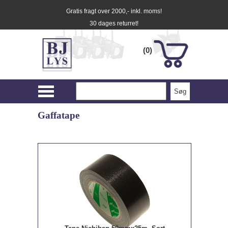
Gratis fragt over 2000,- inkl. moms!
30 dages returret!
(0)
Gaffatape