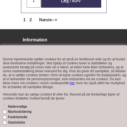
1
2
Næste-->
Information
BJ LYS
Bøffelkobbelvej 9
Denne hjemmeside sætter cookies for at opnå en funktionel side og for at huske
6400 Sønderborg
dine foretrukne indstillinger. Ved hjælp af cookies laver vi statistikker og
analyserer besøg på vores side så vi sikrer, at siden hele tiden forbedres, og at
vores markedsføring bliver relevant for dig. Hvis du giver dit samtykke, så tillader
du, at vi sætter cookies (enten i form af egne cookies og/eller fra tredjeparter), og
at vi behandler de personoplysninger, som indsamles via de cookies. Du kan
læse mere om cookies i vores cookiepolitik
her
, hvor du også altid har mulighed
for at trække dit samtykke tilbage.
Kundeservice
Herunder kan du vælge cookies til eller fra. Navnet på de forskellige typer af
cookies fortæller, hvilket formål de tjener
Tlf.: +45 7448 5258
Nødvendige
Email:
info@bjlys.dk
Markedsføring
Funktionelle
Nyhedsmail
Statistiske