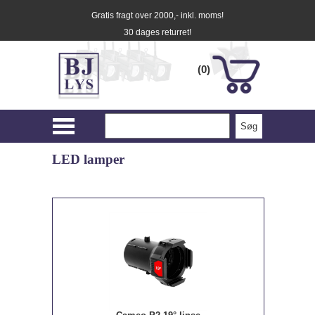
Gratis fragt over 2000,- inkl. moms!
30 dages returret!
(0)
LED lamper