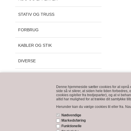
STATIV OG TRUSS
FORBRUG
KABLER OG STIK
DIVERSE
BRUGTSALG
Denne hjemmeside sætter cookies for at opnå en 
side så vi sikrer, at siden hele tiden forbedres, 
UDLEJNING
cookies og/eller fra tredjeparter), og at vi b
altid har mulighed for at trække dit samtykke til
Herunder kan du vælge cookies til eller fra. Navn
Nødvendige
Information
Markedsføring
Funktionelle
BJ LYS