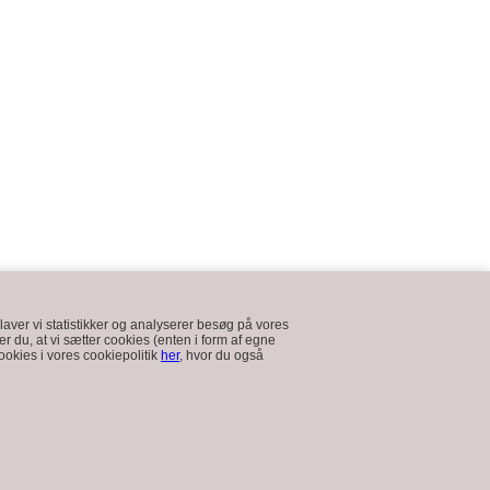
laver vi statistikker og analyserer besøg på vores
der du, at vi sætter cookies (enten i form af egne
okies i vores cookiepolitik
her
, hvor du også
Nyhedsmail