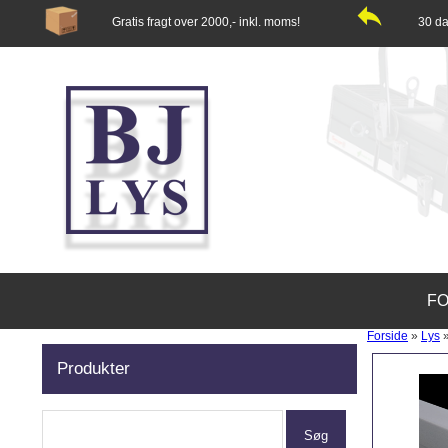
Gratis fragt over 2000,- inkl. moms!
30 da
FO
Forside
»
Lys
Produkter