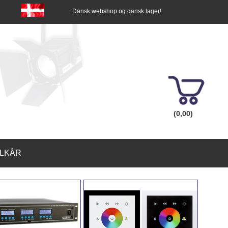
Dansk webshop og dansk lager!
(0,00)
ILKÅR