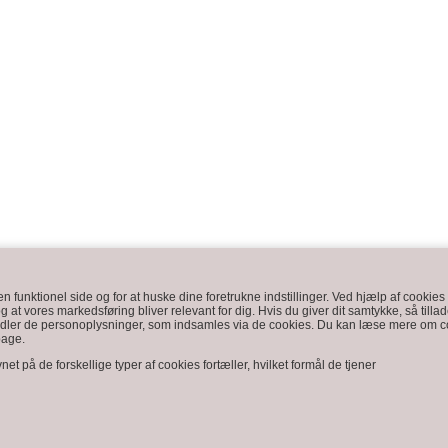
funktionel side og for at huske dine foretrukne indstillinger. Ved hjælp af cookies 
og at vores markedsføring bliver relevant for dig. Hvis du giver dit samtykke, så tilla
ehandler de personoplysninger, som indsamles via de cookies. Du kan læse mere om co
bage.
et på de forskellige typer af cookies fortæller, hvilket formål de tjener
Kundeservice
Tlf.: +45 7448 5258